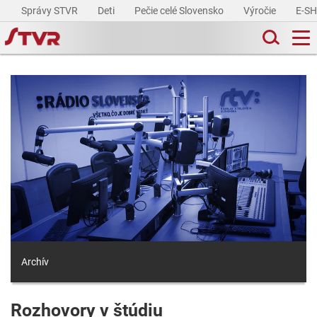
Správy STVR
Deti
Pečie celé Slovensko
Výročie
E-S
Archív
Rozhovory v štúdiu