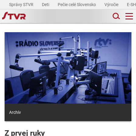
Správy STVR
Deti
Pečie celé Slovensko
Výročie
E-S
Archív
Z prvej ruky