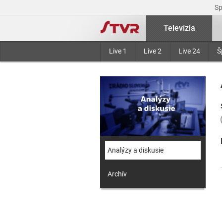
S
Televízia
Live 1
Live 2
Live 24
Š
Analýzy a diskusie
Archív