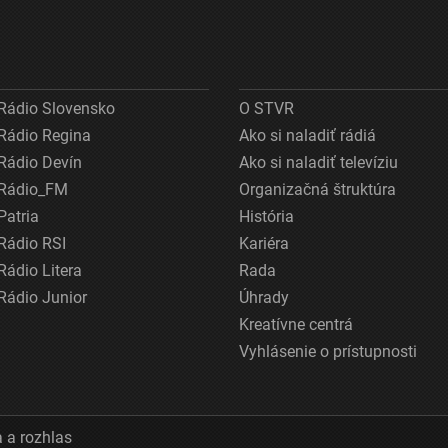
Rádio Slovensko
O STVR
Rádio Regina
Ako si naladiť rádiá
Rádio Devín
Ako si naladiť televíziu
Rádio_FM
Organizačná štruktúra
Patria
História
Rádio RSI
Kariéra
Rádio Litera
Rada
Rádio Junior
Úhrady
Kreatívne centrá
Vyhlásenie o prístupnosti
 a rozhlas