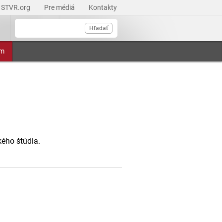
STVR.org
Pre médiá
Kontakty
Hľadať
am
kého štúdia.