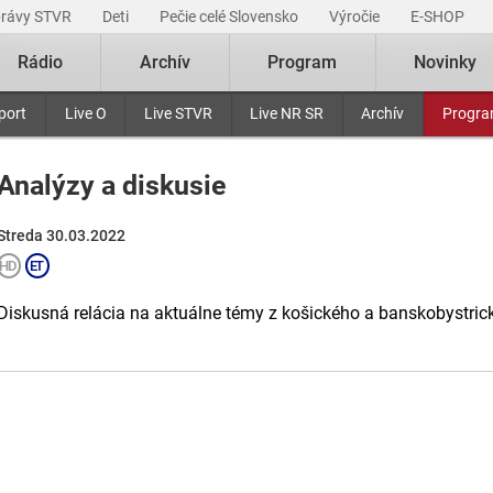
právy STVR
Deti
Pečie celé Slovensko
Výročie
E-SHOP
Rádio
Archív
Program
Novinky
port
Live O
Live STVR
Live NR SR
Archív
Progr
Analýzy a diskusie
Streda 30.03.2022
Diskusná relácia na aktuálne témy z košického a banskobystric