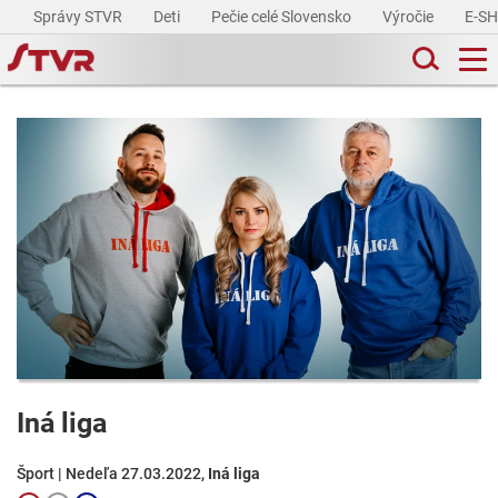
Správy STVR
Deti
Pečie celé Slovensko
Výročie
E-S
Iná liga
Šport | Nedeľa 27.03.2022,
Iná liga