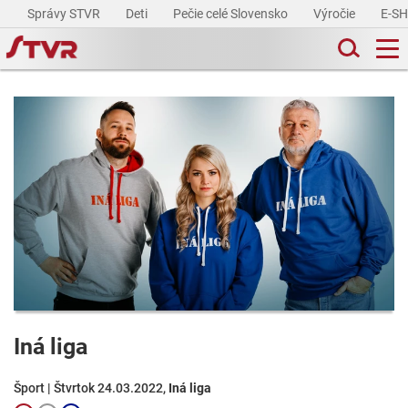
Správy STVR
Deti
Pečie celé Slovensko
Výročie
E-S
Iná liga
Šport | Štvrtok 24.03.2022,
Iná liga