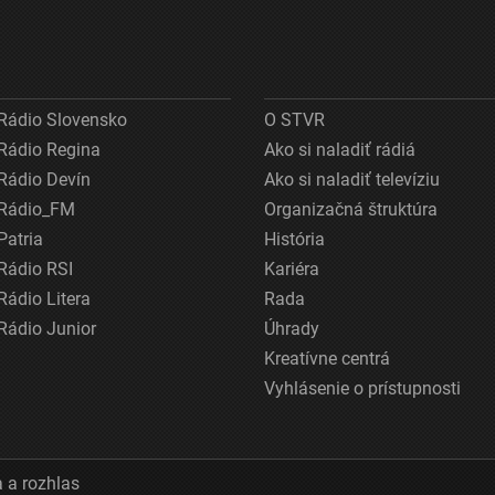
Rádio Slovensko
O STVR
Rádio Regina
Ako si naladiť rádiá
Rádio Devín
Ako si naladiť televíziu
Rádio_FM
Organizačná štruktúra
Patria
História
Rádio RSI
Kariéra
Rádio Litera
Rada
Rádio Junior
Úhrady
Kreatívne centrá
Vyhlásenie o prístupnosti
 a rozhlas