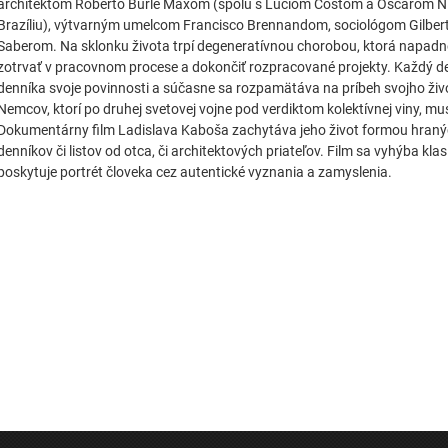
architektom Roberto Burle Maxom (spolu s Luciom Costom a Oscarom N
Brazíliu), výtvarným umelcom Francisco Brennandom, sociológom Gilbe
Saberom. Na sklonku života trpí degeneratívnou chorobou, ktorá napadne
zotrvať v pracovnom procese a dokončiť rozpracované projekty. Každý de
denníka svoje povinnosti a súčasne sa rozpamätáva na príbeh svojho život
Nemcov, ktorí po druhej svetovej vojne pod verdiktom kolektívnej viny, mu
Dokumentárny film Ladislava Kaboša zachytáva jeho život formou hraných
denníkov či listov od otca, či architektových priateľov. Film sa vyhýba kla
poskytuje portrét človeka cez autentické vyznania a zamyslenia.