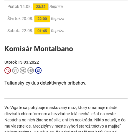
Piatok 14.08.
Repríza
23:32
Štvrtok 20.08.
Repríza
22:00
Sobota 22.08.
Repríza
01:45
Komisár Montalbano
Utorok 15.03.2022
Taliansky cyklus detektívnych príbehov.
Vo Vigate sa pohybuje maskovaný muž, ktorý omamuje mladé
dievčatá chloroformom a bezvládne telá nechá ležať na ceste.
Nepácha na nich žiadne násilie, ani ich neokráda. Nikto netuší, o čo
mu vlastne ide. Medzitým v meste vyhorí starožitníctvo a majiteľ