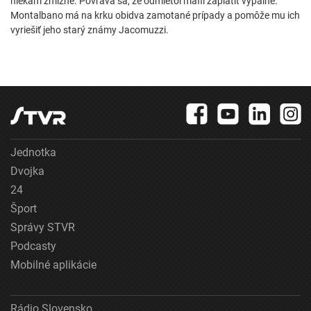
niekam zmizne. Povráva sa, že odmietol mafii zaplatiť výpalné.
Montalbano má na krku obidva zamotané prípady a pomôže mu ich
vyriešiť jeho starý známy Jacomuzzi.
Jednotka
Dvojka
24
Šport
Správy STVR
Podcasty
Mobilné aplikácie
Rádio Slovensko