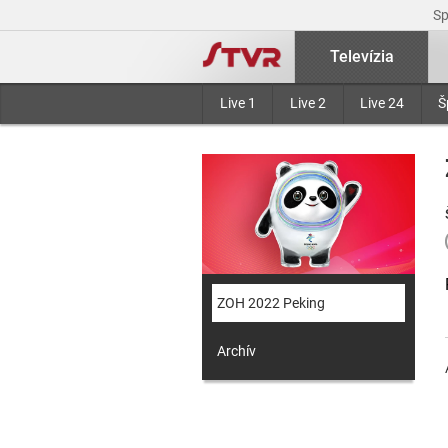
S
Televízia
Live 1
Live 2
Live 24
Š
ZOH 2022 Peking
Archív