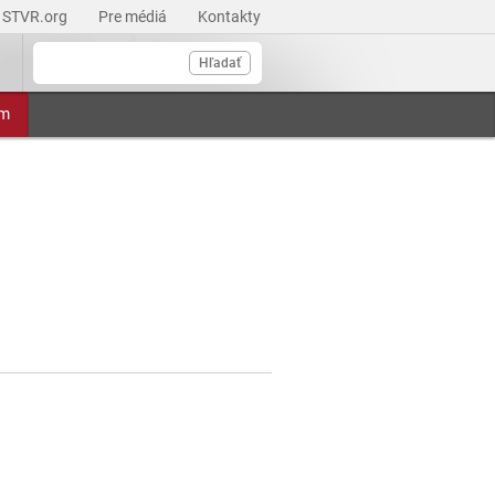
STVR.org
Pre médiá
Kontakty
Hľadať
am