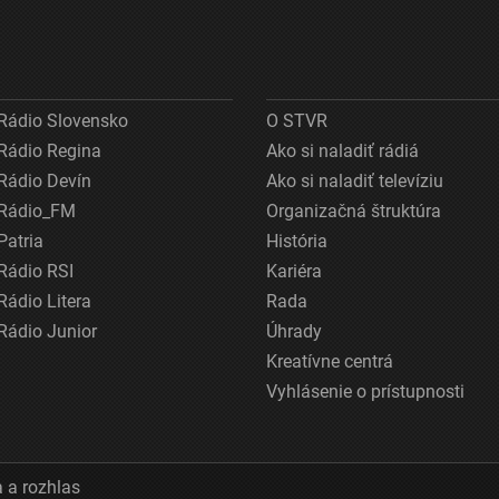
Rádio Slovensko
O STVR
Rádio Regina
Ako si naladiť rádiá
Rádio Devín
Ako si naladiť televíziu
Rádio_FM
Organizačná štruktúra
Patria
História
Rádio RSI
Kariéra
Rádio Litera
Rada
Rádio Junior
Úhrady
Kreatívne centrá
Vyhlásenie o prístupnosti
 a rozhlas