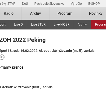
právy STVR
Deti
Pečie celé Slovensko
Výročie
E-SHOP
Rádio
Archív
Program
Novinky
port
Live O
Live STVR
Live NR SR
Archív
Progr
ZOH 2022 Peking
Šport | Streda 16.02.2022,
Akrobatické lyžovanie (muži): aerials
Priamy prenos
Akrobatické lyžovanie (muži): aerials