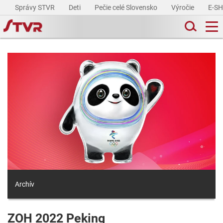
Správy STVR
Deti
Pečie celé Slovensko
Výročie
E-S
Archív
ZOH 2022 Peking