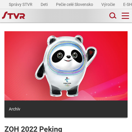
Správy STVR
Deti
Pečie celé Slovensko
Výročie
E-S
Archív
ZOH 2022 Peking