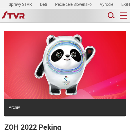
Správy STVR
Deti
Pečie celé Slovensko
Výročie
E-S
Archív
ZOH 2022 Peking