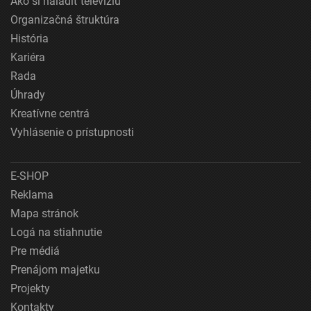
Ako si naladiť televíziu
Organizačná štruktúra
História
Kariéra
Rada
Úhrady
Kreatívne centrá
Vyhlásenie o prístupnosti
E-SHOP
Reklama
Mapa stránok
Logá na stiahnutie
Pre médiá
Prenájom majetku
Projekty
Kontakty