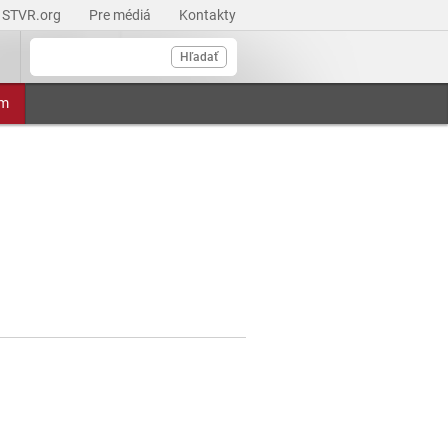
STVR.org
Pre médiá
Kontakty
Hľadať
am