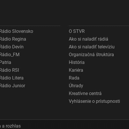
Rádio Slovensko
O STVR
Rádio Regina
Ako si naladiť rádiá
Rádio Devín
Ako si naladiť televíziu
Rádio_FM
Organizačná štruktúra
Patria
História
Rádio RSI
Kariéra
Rádio Litera
Rada
Rádio Junior
Úhrady
Kreatívne centrá
Vyhlásenie o prístupnosti
 a rozhlas