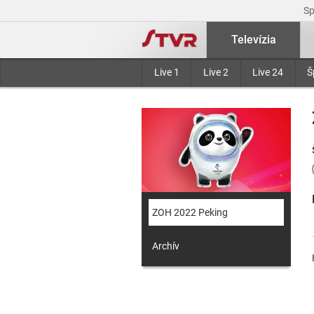
S
Televízia
Live 1
Live 2
Live 24
Š
ZOH 2022 Peking
Archív