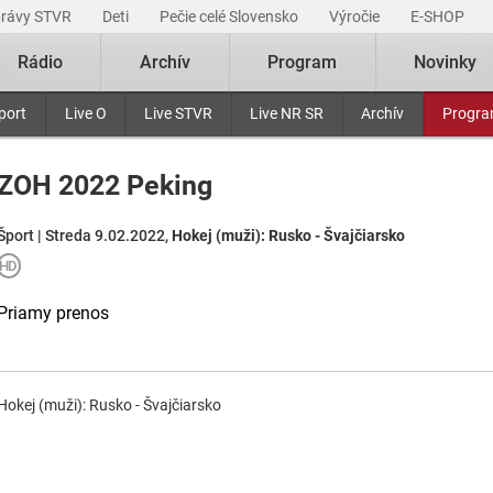
právy STVR
Deti
Pečie celé Slovensko
Výročie
E-SHOP
Rádio
Archív
Program
Novinky
port
Live O
Live STVR
Live NR SR
Archív
Progr
ZOH 2022 Peking
Šport | Streda 9.02.2022,
Hokej (muži): Rusko - Švajčiarsko
Priamy prenos
Hokej (muži): Rusko - Švajčiarsko