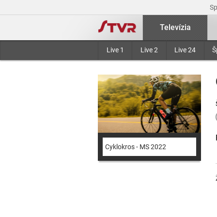
S
Televízia
Live 1
Live 2
Live 24
Š
Cyklokros - MS 2022