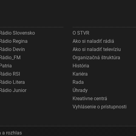
Rádio Slovensko
O STVR
Rádio Regina
Ako si naladiť rádiá
Rádio Devín
Ako si naladiť televíziu
Rádio_FM
Organizačná štruktúra
Patria
História
Rádio RSI
Kariéra
Rádio Litera
Rada
Rádio Junior
Úhrady
Kreatívne centrá
Vyhlásenie o prístupnosti
 a rozhlas