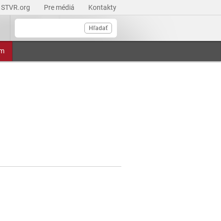
STVR.org
Pre médiá
Kontakty
Hľadať
am