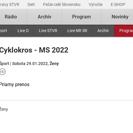
právy STVR
Deti
Pečie celé Slovensko
Výročie
E-SHOP
Rádio
Archív
Program
Novinky
port
Live O
Live STVR
Live NR SR
Archív
Progr
Cyklokros - MS 2022
Šport | Sobota 29.01.2022,
Ženy
Priamy prenos
Ženy