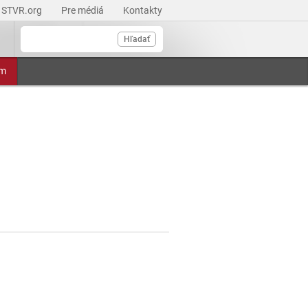
STVR.org
Pre médiá
Kontakty
Hľadať
am