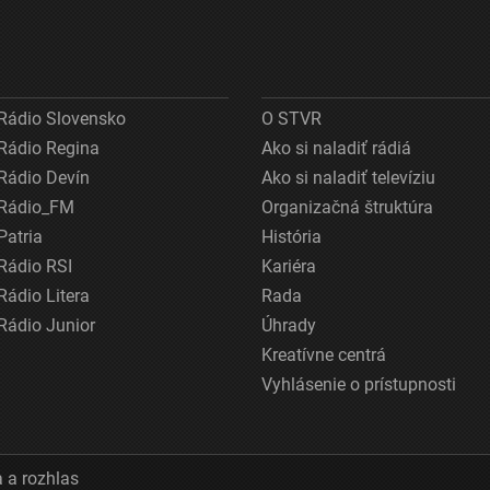
Rádio Slovensko
O STVR
Rádio Regina
Ako si naladiť rádiá
Rádio Devín
Ako si naladiť televíziu
Rádio_FM
Organizačná štruktúra
Patria
História
Rádio RSI
Kariéra
Rádio Litera
Rada
Rádio Junior
Úhrady
Kreatívne centrá
Vyhlásenie o prístupnosti
 a rozhlas