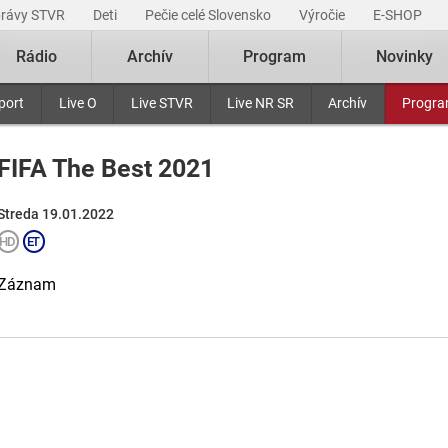
právy STVR
Deti
Pečie celé Slovensko
Výročie
E-SHOP
Rádio
Archív
Program
Novinky
port
Live O
Live STVR
Live NR SR
Archív
Progr
FIFA The Best 2021
Streda 19.01.2022
Záznam