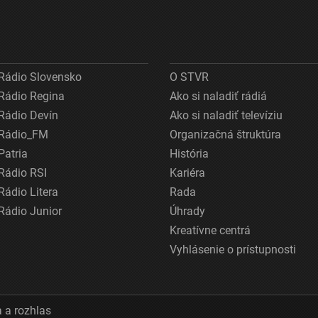
Rádio Slovensko
O STVR
Rádio Regina
Ako si naladiť rádiá
Rádio Devín
Ako si naladiť televíziu
Rádio_FM
Organizačná štruktúra
Patria
História
Rádio RSI
Kariéra
Rádio Litera
Rada
Rádio Junior
Úhrady
Kreatívne centrá
Vyhlásenie o prístupnosti
 a rozhlas