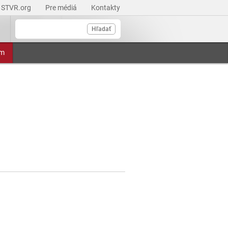
STVR.org
Pre médiá
Kontakty
Hľadať
am