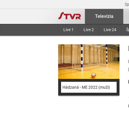
S
Televízia
Live 1
Live 2
Live 24
Š
Hádzaná - ME 2022 (muži)