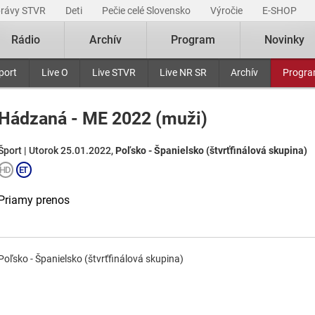
právy STVR
Deti
Pečie celé Slovensko
Výročie
E-SHOP
Rádio
Archív
Program
Novinky
port
Live O
Live STVR
Live NR SR
Archív
Progr
Hádzaná - ME 2022 (muži)
Šport | Utorok 25.01.2022,
Poľsko - Španielsko (štvrťfinálová skupina)
Priamy prenos
Poľsko - Španielsko (štvrťfinálová skupina)