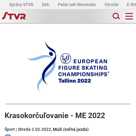
Správy STVR
Deti
Pečie celé Slovensko
Výročie
E-S
Krasokorčuľovanie - ME 2022
Šport | Streda 2.02.2022,
Muži (voľná jazda)