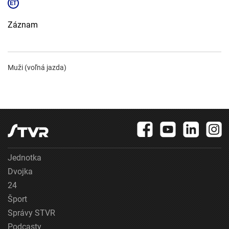
Záznam
Muži (voľná jazda)
Jednotka
Dvojka
24
Šport
Správy STVR
Podcasty