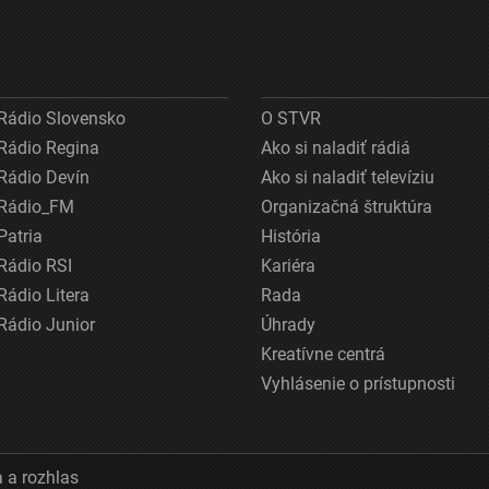
Rádio Slovensko
O STVR
Rádio Regina
Ako si naladiť rádiá
Rádio Devín
Ako si naladiť televíziu
Rádio_FM
Organizačná štruktúra
Patria
História
Rádio RSI
Kariéra
Rádio Litera
Rada
Rádio Junior
Úhrady
Kreatívne centrá
Vyhlásenie o prístupnosti
 a rozhlas