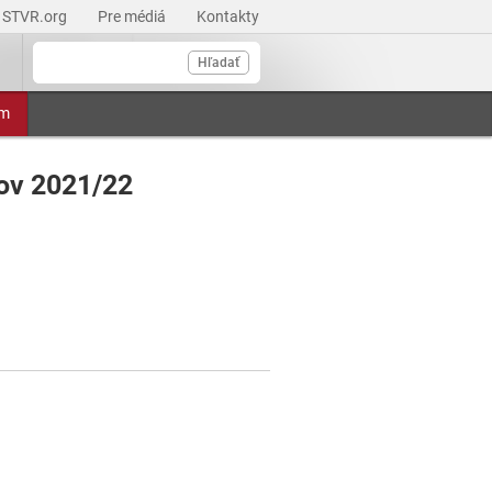
STVR.org
Pre médiá
Kontakty
Hľadať
am
kov 2021/22