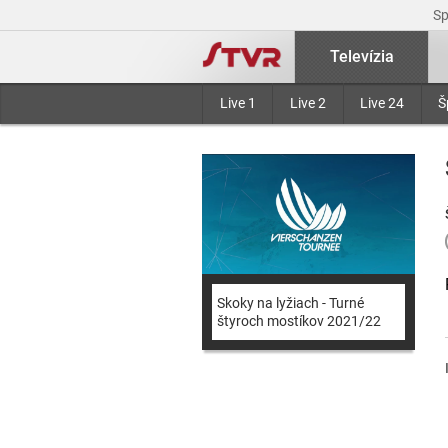
S
Televízia
Live 1
Live 2
Live 24
Š
Skoky na lyžiach - Turné
štyroch mostíkov 2021/22