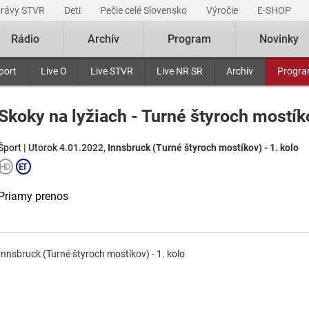
právy STVR
Deti
Pečie celé Slovensko
Výročie
E-SHOP
Rádio
Archív
Program
Novinky
port
Live O
Live STVR
Live NR SR
Archív
Progr
Skoky na lyžiach - Turné štyroch mostí
Šport | Utorok 4.01.2022,
Innsbruck (Turné štyroch mostíkov) - 1. kolo
Priamy prenos
Innsbruck (Turné štyroch mostíkov) - 1. kolo