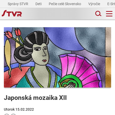
Správy STVR
Deti
Pečie celé Slovensko
Výročie
E-S
Japonská mozaika XII
Utorok 15.02.2022