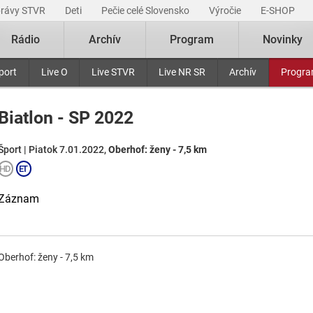
právy STVR
Deti
Pečie celé Slovensko
Výročie
E-SHOP
Rádio
Archív
Program
Novinky
port
Live O
Live STVR
Live NR SR
Archív
Progr
Biatlon - SP 2022
Šport | Piatok 7.01.2022,
Oberhof: ženy - 7,5 km
Záznam
Oberhof: ženy - 7,5 km