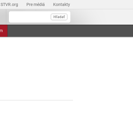
STVR.org
Pre médiá
Kontakty
Hľadať
am