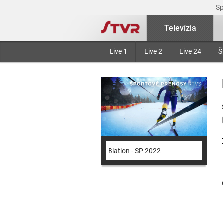
S
Televízia
Live 1
Live 2
Live 24
Š
Biatlon - SP 2022