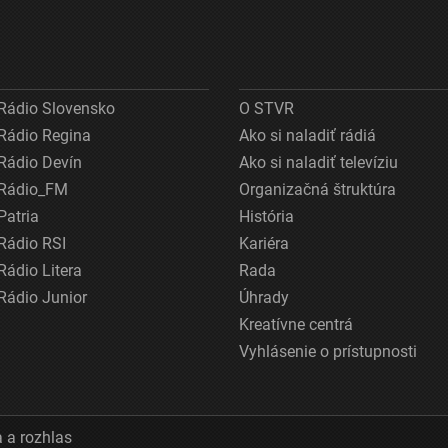
Rádio Slovensko
O STVR
Rádio Regina
Ako si naladiť rádiá
Rádio Devín
Ako si naladiť televíziu
Rádio_FM
Organizačná štruktúra
Patria
História
Rádio RSI
Kariéra
Rádio Litera
Rada
Rádio Junior
Úhrady
Kreatívne centrá
Vyhlásenie o prístupnosti
 a rozhlas