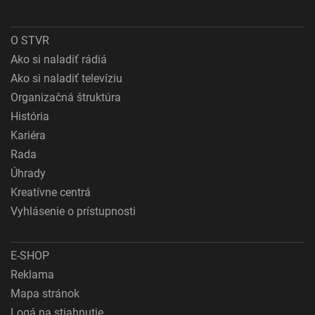
O STVR
Ako si naladiť rádiá
Ako si naladiť televíziu
Organizačná štruktúra
História
Kariéra
Rada
Úhrady
Kreatívne centrá
Vyhlásenie o prístupnosti
E-SHOP
Reklama
Mapa stránok
Logá na stiahnutie