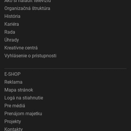
Ako si naladiť televíziu
Organizačná štruktúra
História
Kariéra
Rada
Úhrady
Kreatívne centrá
Vyhlásenie o prístupnosti
E-SHOP
Reklama
Mapa stránok
Logá na stiahnutie
Pre médiá
Prenájom majetku
Projekty
Kontakty