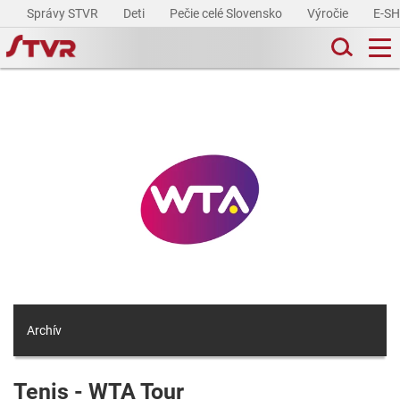
Správy STVR
Deti
Pečie celé Slovensko
Výročie
E-S
Archív
Tenis - WTA Tour