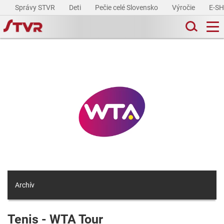
Správy STVR
Deti
Pečie celé Slovensko
Výročie
E-S
Archív
Tenis - WTA Tour