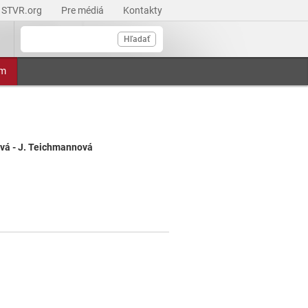
STVR.org
Pre médiá
Kontakty
Hľadať
am
vá - J. Teichmannová