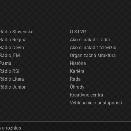
Rádio Slovensko
O STVR
Rádio Regina
Ako si naladiť rádiá
Rádio Devín
Ako si naladiť televíziu
Rádio_FM
Organizačná štruktúra
Patria
História
Rádio RSI
Kariéra
Rádio Litera
Rada
Rádio Junior
Úhrady
Kreatívne centrá
Vyhlásenie o prístupnosti
 a rozhlas