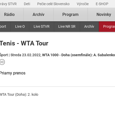
právy STVR
Deti
Pečie celé Slovensko
Výročie
E-SHOP
Rádio
Archív
Program
Novinky
port
Live O
Live STVR
Live NR SR
Archív
Progr
Tenis - WTA Tour
Šport | Streda 23.02.2022,
WTA 1000 - Doha (osemfinále): A. Sabalenko
Priamy prenos
WTA Tour (Doha): 2. kolo