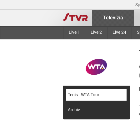
S
Televízia
Live 1
Live 2
Live 24
Š
Tenis - WTA Tour
Archív