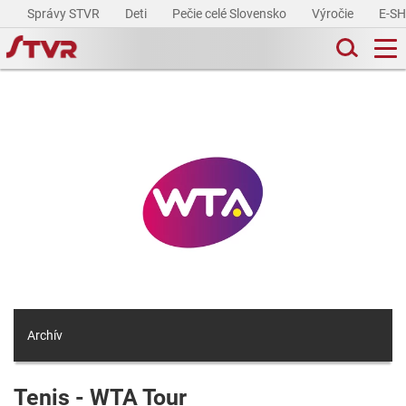
Správy STVR
Deti
Pečie celé Slovensko
Výročie
E-S
Archív
Tenis - WTA Tour