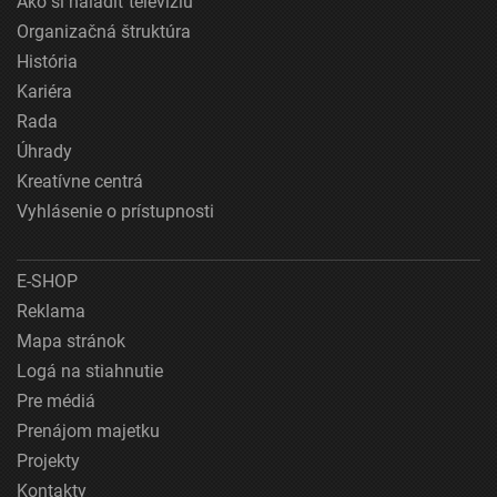
Ako si naladiť televíziu
Organizačná štruktúra
História
Kariéra
Rada
Úhrady
Kreatívne centrá
Vyhlásenie o prístupnosti
E-SHOP
Reklama
Mapa stránok
Logá na stiahnutie
Pre médiá
Prenájom majetku
Projekty
Kontakty