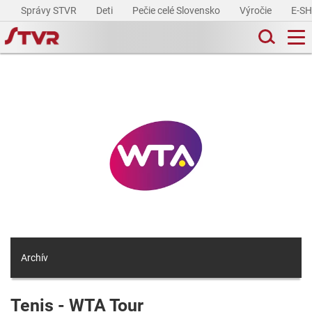
Správy STVR
Deti
Pečie celé Slovensko
Výročie
E-S
Archív
Tenis - WTA Tour