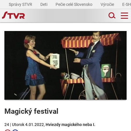
Správy STVR
Deti
Pečie celé Slovensko
Výročie
E-S
Magický festival
24 | Utorok 4.01.2022,
Hviezdy magického neba I.