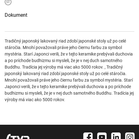
Dokument
Tradičný japonský lakovaný riad zdobí japonské stoly už po celé
stáročia. Mnohí považovali práve jeho čiernu farbu za symbol
mystéria. Starí Japonci verili, že v tejto keramike prebývali duchovia
a po príchode budhizmu si mysleli, že je v nej duch samotného
Buddhu. Tradícia jej výroby má viac ako 5000 rokov. , Tradičný
japonský lakovaný riad zdobí japonské stoly už po celé stáročia.
Mnohí považovali práve jeho čiernu farbu za symbol mystéria. Starí
Japonci verili, že v tejto keramike prebývali duchovia a po príchode
budhizmu si mysleli, že je v nej duch samotného Buddhu. Tradícia jej
výroby má viac ako 5000 rokov.