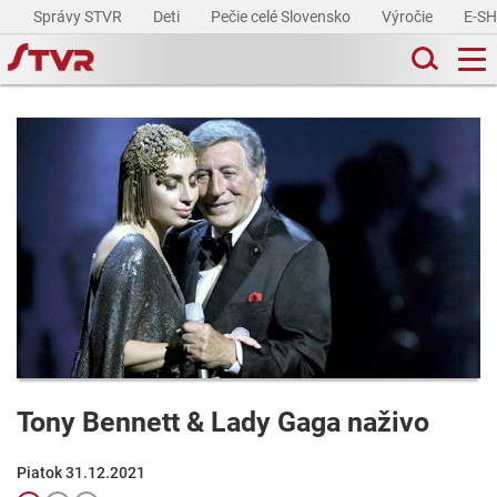
Správy STVR
Deti
Pečie celé Slovensko
Výročie
E-S
Tony Bennett & Lady Gaga naživo
Piatok 31.12.2021