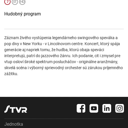
Hudobný program
Záznam živého vystúpenia legendárneho swingového speváka a
pop divy v New Yorku - v Lincolnovom centre. Koncert, ktorý spája
generácie aj napriek tomu, že hudba, ktorú obaja speváci
interpretujú, patrí do jazzového žánru. Ich podanie, cit i zmysel pre
vtup osloví široké spektrum poslucháčov - originálne aranžmány,
skvelá scéna i výborný sprievodný orchester sú zárukou príjemného
zážitku.
Jednotka