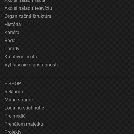
Ako si naladiť rádiá
Ako si naladiť televíziu
Organizačná štruktúra
História
Kariéra
Rada
Úhrady
Kreatívne centrá
Vyhlásenie o prístupnosti
E-SHOP
Reklama
Mapa stránok
Logá na stiahnutie
Pre médiá
Prenájom majetku
Projekty