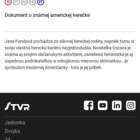
Dokument o známej americkej herečke
Jane Fondová pochádza zo slávnej hereckej rodiny, napriek tomu si
svoju vlastnú hereckú kariéru nezjednodušila. Nositeľka Oscara je
známa aj svojimi občianskymi aktivitami, zanietená feministka je aj
úspešnou podnikateľkou a nebojácnou mierovou aktivistkou...je
symbolom modernej Američanky - toto je jej príbeh.
Jednotka
Dvojka
24