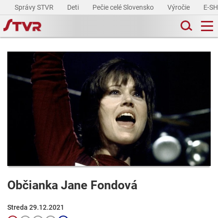
Správy STVR
Deti
Pečie celé Slovensko
Výročie
E-S
Občianka Jane Fondová
Streda 29.12.2021