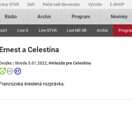
právy STVR
Deti
Pečie celé Slovensko
Výročie
E-SHOP
Rádio
Archív
Program
Novinky
port
Live O
Live STVR
Live NR SR
Archív
Progr
Ernest a Celestína
Dvojka | Streda 5.01.2022,
Hviiezda pre Celestínu
Francúzska kreslená rozprávka.