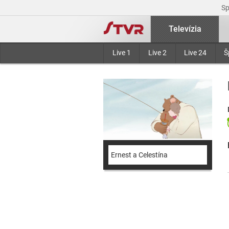
S
Televízia
Live 1
Live 2
Live 24
Š
Ernest a Celestína