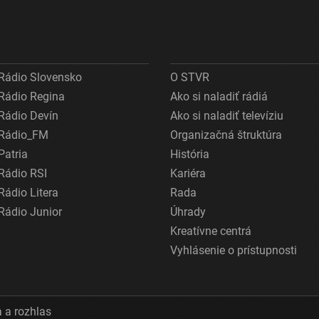
Rádio Slovensko
O STVR
Rádio Regina
Ako si naladiť rádiá
Rádio Devín
Ako si naladiť televíziu
Rádio_FM
Organizačná štruktúra
Patria
História
Rádio RSI
Kariéra
Rádio Litera
Rada
Rádio Junior
Úhrady
Kreatívne centrá
Vyhlásenie o prístupnosti
 a rozhlas