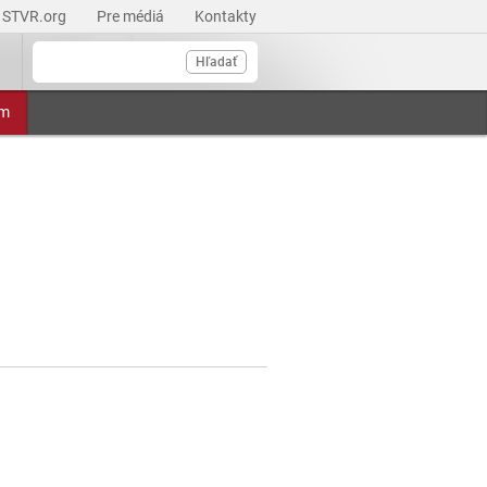
STVR.org
Pre médiá
Kontakty
Hľadať
am