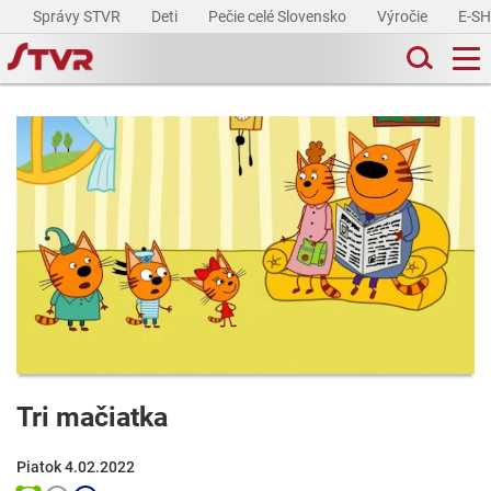
Správy STVR
Deti
Pečie celé Slovensko
Výročie
E-S
Tri mačiatka
Piatok 4.02.2022