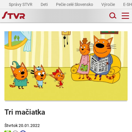
Správy STVR
Deti
Pečie celé Slovensko
Výročie
E-S
Tri mačiatka
Štvrtok 20.01.2022