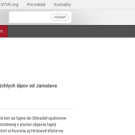
STVR.org
Pre médiá
Kontakty
Hľadať
am
Rýchlych šípov od Jaroslava
že ten sa tajne do Stínadel opätovne
istenej v pivnici objavia tajný
torí si hovoria aj Hrdzavé kľúče na