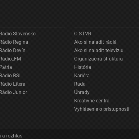
Rádio Slovensko
O STVR
Rádio Regina
Ako si naladiť rádiá
Rádio Devín
Ako si naladiť televíziu
Rádio_FM
Organizačná štruktúra
Patria
História
Rádio RSI
Kariéra
Rádio Litera
Rada
Rádio Junior
Úhrady
Kreatívne centrá
Vyhlásenie o prístupnosti
 a rozhlas