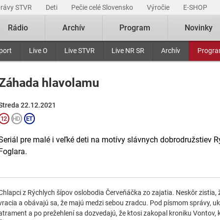
právy STVR
Deti
Pečie celé Slovensko
Výročie
E-SHOP
Rádio
Archív
Program
Novinky
port
Live O
Live STVR
Live NR SR
Archív
Progr
Záhada hlavolamu
Streda 22.12.2021
Seriál pre malé i veľké deti na motívy slávnych dobrodružstiev 
Foglara.
Chlapci z Rýchlych šípov oslobodia Červeňáčka zo zajatia. Neskôr zistia, 
vracia a obávajú sa, že majú medzi sebou zradcu. Pod písmom správy, ukor
atrament a po prežehlení sa dozvedajú, že ktosi zakopal kroniku Vontov, k