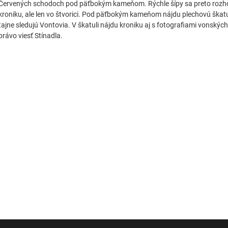
Červených schodoch pod päťbokým kameňom. Rýchle šípy sa preto rozhodn
kroniku, ale len vo štvorici. Pod päťbokým kameňom nájdu plechovú škatuľ
tajne sledujú Vontovia. V škatuli nájdu kroniku aj s fotografiami vonských 
právo viesť Stínadla.