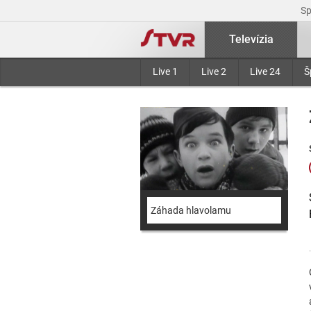
S
Televízia
Live 1
Live 2
Live 24
Š
Záhada hlavolamu