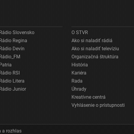
Rádio Slovensko
O STVR
Rádio Regina
Ako si naladiť rádiá
Rádio Devín
Ako si naladiť televíziu
Rádio_FM
Organizačná štruktúra
Patria
História
Rádio RSI
Kariéra
Rádio Litera
Rada
Rádio Junior
Úhrady
Kreatívne centrá
Vyhlásenie o prístupnosti
 a rozhlas