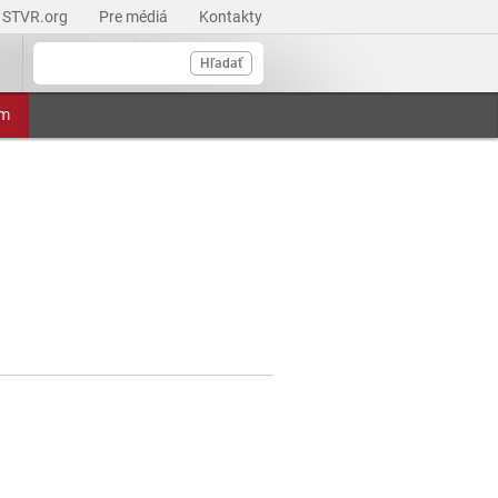
STVR.org
Pre médiá
Kontakty
Hľadať
am