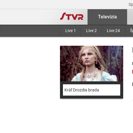
S
Televízia
Live 1
Live 2
Live 24
Š
Kráľ Drozdia brada