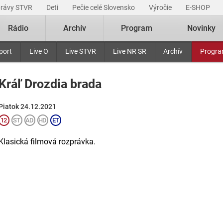
právy STVR
Deti
Pečie celé Slovensko
Výročie
E-SHOP
Rádio
Archív
Program
Novinky
port
Live O
Live STVR
Live NR SR
Archív
Progr
Kráľ Drozdia brada
Piatok 24.12.2021
Klasická filmová rozprávka.