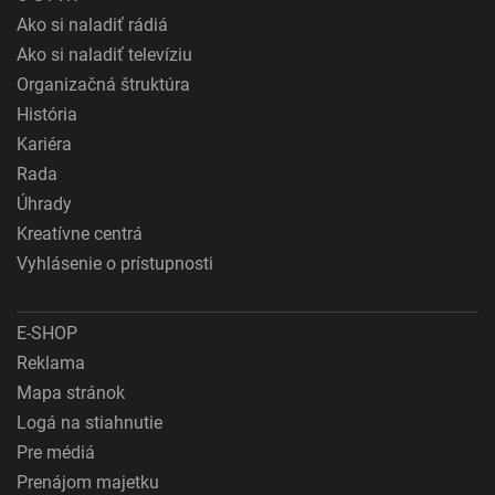
Ako si naladiť rádiá
Ako si naladiť televíziu
Organizačná štruktúra
História
Kariéra
Rada
Úhrady
Kreatívne centrá
Vyhlásenie o prístupnosti
E-SHOP
Reklama
Mapa stránok
Logá na stiahnutie
Pre médiá
Prenájom majetku