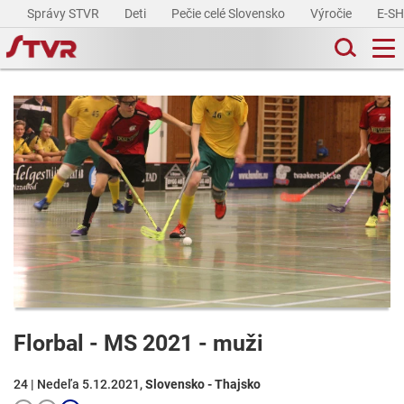
Správy STVR
Deti
Pečie celé Slovensko
Výročie
E-S
Florbal - MS 2021 - muži
24 | Nedeľa 5.12.2021,
Slovensko - Thajsko