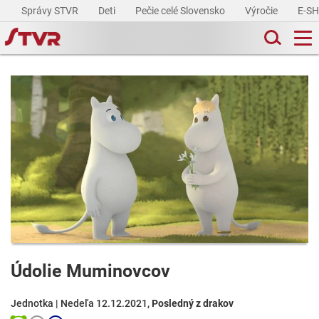
Správy STVR
Deti
Pečie celé Slovensko
Výročie
E-S
Údolie Muminovcov
Jednotka | Nedeľa 12.12.2021,
Posledný z drakov