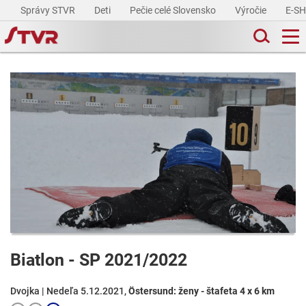
Správy STVR
Deti
Pečie celé Slovensko
Výročie
E-S
Biatlon - SP 2021/2022
Dvojka | Nedeľa 5.12.2021,
Östersund: ženy - štafeta 4 x 6 km