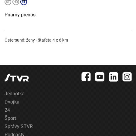
Priamy prenos.
Östersund: ženy - štafeta 4 x 6 km
Jednotka
Dvojka
24
Šport
Správy STVR
Podcasty