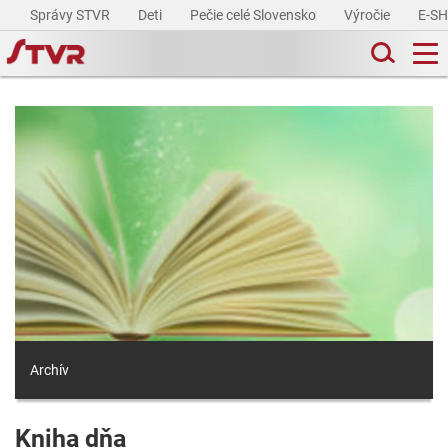
Správy STVR
Deti
Pečie celé Slovensko
Výročie
E-S
Archív
Kniha dňa