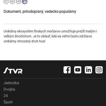
Dokument, prírodopisný, vedecko-populárny
Unikátny ekosystém fínskych močiarov umožňuje prežiť malým i
veľkým živočíchom. Je to oblasť, kde sa veľmi často zdržiava
unikátny ohrozený druh husí
Jednotka
Dvojka
24
Šport