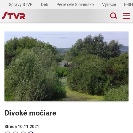
Správy STVR
Deti
Pečie celé Slovensko
Výročie
E-S
Divoké močiare
Streda 10.11.2021