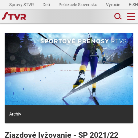
Správy STVR
Deti
Pečie celé Slovensko
Výročie
E-S
Archív
Zjazdové lyžovanie - SP 2021/22