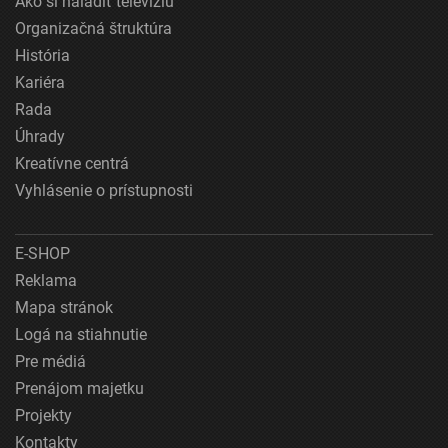
Ako si naladiť televíziu
Organizačná štruktúra
História
Kariéra
Rada
Úhrady
Kreatívne centrá
Vyhlásenie o prístupnosti
E-SHOP
Reklama
Mapa stránok
Logá na stiahnutie
Pre médiá
Prenájom majetku
Projekty
Kontakty