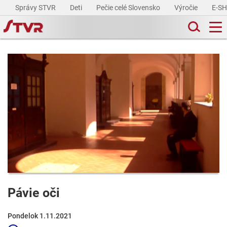
Správy STVR
Deti
Pečie celé Slovensko
Výročie
E-S
Pávie oči
Pondelok 1.11.2021