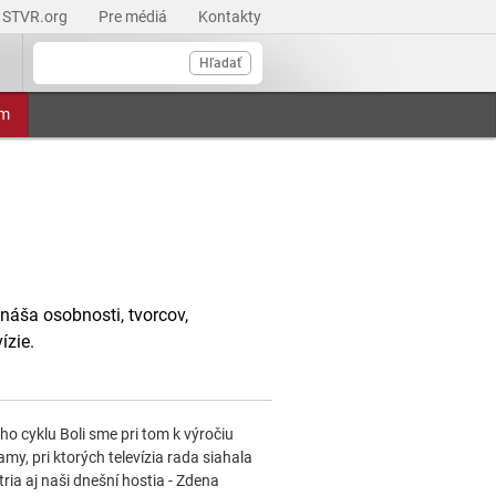
STVR.org
Pre médiá
Kontakty
Hľadať
am
náša osobnosti, tvorcov,
ízie.
ho cyklu Boli sme pri tom k výročiu
my, pri ktorých televízia rada siahala
ia aj naši dnešní hostia - Zdena