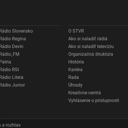
Rádio Slovensko
O STVR
Rádio Regina
Ako si naladiť rádiá
Rádio Devín
Ako si naladiť televíziu
Rádio_FM
Organizačná štruktúra
Patria
História
Rádio RSI
Kariéra
Rádio Litera
Rada
Rádio Junior
Úhrady
Kreatívne centrá
Vyhlásenie o prístupnosti
 a rozhlas