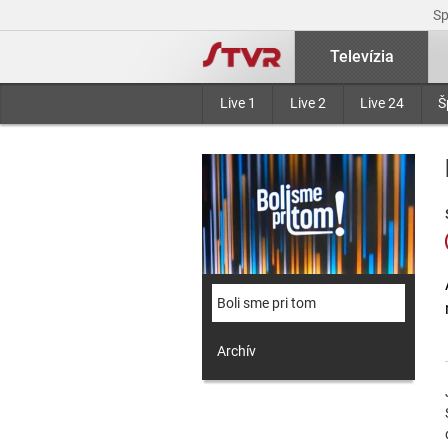
S
Televízia
Live 1
Live 2
Live 24
Š
Boli sme pri tom
Archív