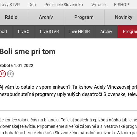
právy STVR
Deti
Pečie celé Slovensko
Výročie
E-SHOP
Rádio
Archív
Program
Novinky
port
Live O
Live STVR
Live NR SR
Archív
Progr
Boli sme pri tom
Sobota 1.01.2022
Aj vám to ostalo v spomienkach? Talkshow Adely Vinczeovej pri
nezabudnuteľné programy uplynulých desaťročí Slovenskej telev
Je koniec roka a čas na bilanciu. To je aj posledná epizóda nášho jubilejné
Slovenskej televízie. Pripomenieme si veľké zábavné a silvestrovské progra
do bohatého hereckého koša Slovenského národného divadla. A k nim patr