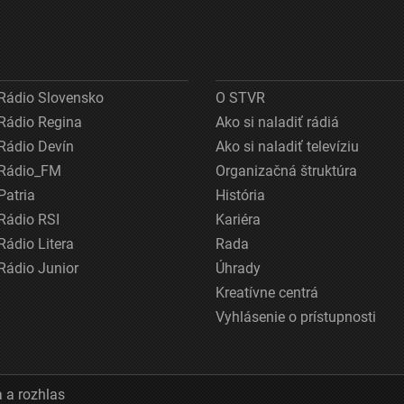
Rádio Slovensko
O STVR
Rádio Regina
Ako si naladiť rádiá
Rádio Devín
Ako si naladiť televíziu
Rádio_FM
Organizačná štruktúra
Patria
História
Rádio RSI
Kariéra
Rádio Litera
Rada
Rádio Junior
Úhrady
Kreatívne centrá
Vyhlásenie o prístupnosti
 a rozhlas