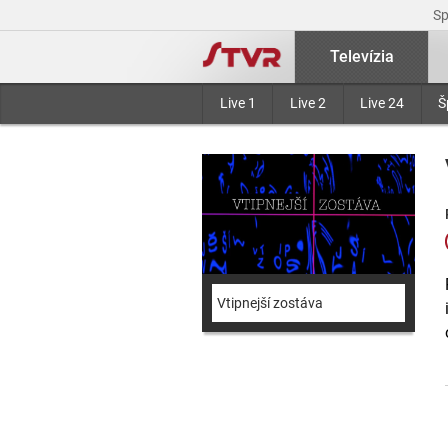
S
Televízia
Live 1
Live 2
Live 24
Š
Vtipnejší zostáva