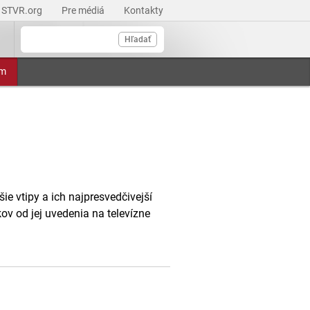
STVR.org
Pre médiá
Kontakty
Hľadať
am
e vtipy a ich najpresvedčivejší
kov od jej uvedenia na televízne