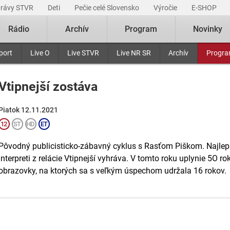
právy STVR
Deti
Pečie celé Slovensko
Výročie
E-SHOP
Rádio
Archív
Program
Novinky
port
Live O
Live STVR
Live NR SR
Archív
Progr
Vtipnejší zostáva
Piatok 12.11.2021
Pôvodný publicisticko-zábavný cyklus s Rasťom Piškom. Najlepši
interpreti z relácie Vtipnejší vyhráva. V tomto roku uplynie 5O ro
obrazovky, na ktorých sa s veľkým úspechom udržala 16 rokov.