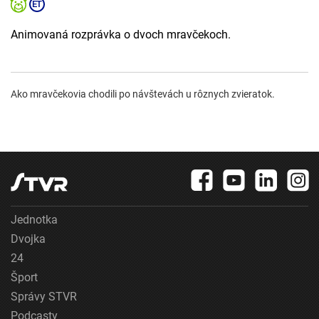
Animovaná rozprávka o dvoch mravčekoch.
Ako mravčekovia chodili po návštevách u rôznych zvieratok.
Jednotka
Dvojka
24
Šport
Správy STVR
Podcasty