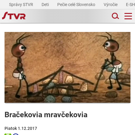
Správy STVR
Deti
Pečie celé Slovensko
Výročie
E-S
Bračekovia mravčekovia
Piatok 1.12.2017