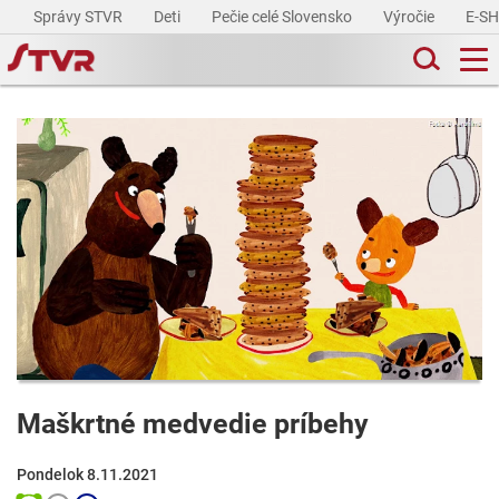
Správy STVR
Deti
Pečie celé Slovensko
Výročie
E-S
Maškrtné medvedie príbehy
Pondelok 8.11.2021