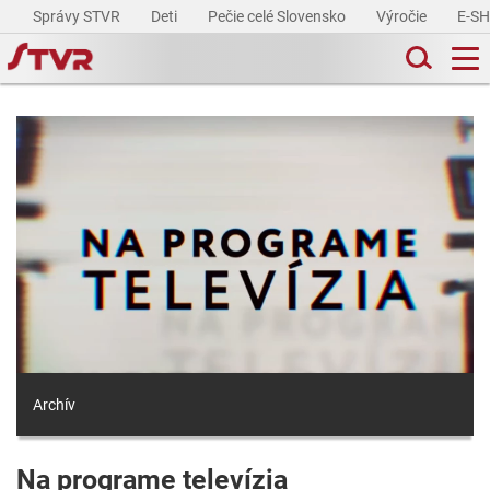
Správy STVR
Deti
Pečie celé Slovensko
Výročie
E-S
Archív
Na programe televízia