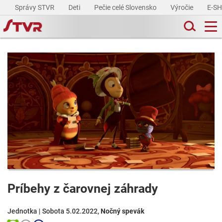
Správy STVR
Deti
Pečie celé Slovensko
Výročie
E-S
Príbehy z čarovnej záhrady
Jednotka | Sobota 5.02.2022,
Nočný spevák