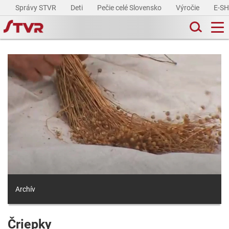
Správy STVR
Deti
Pečie celé Slovensko
Výročie
E-S
Archív
Čriepky