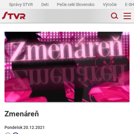
Správy STVR
Deti
Pečie celé Slovensko
Výročie
E-S
Zmenáreň
Pondelok 20.12.2021